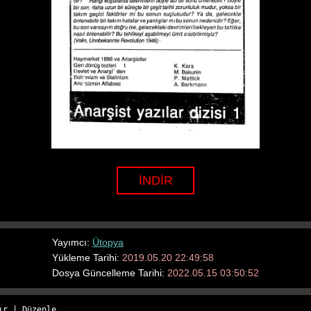
İNDİR
Yayımcı:
Ütopya
Yükleme Tarihi:
2019.05.20 22:49:58
Dosya Güncelleme Tarihi:
2022.05.15 03:50:52
ır
 | 
Düzenle