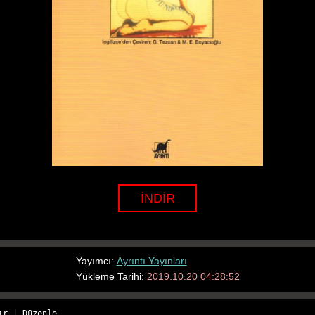
İNDİR
Yayımcı:
Ayrıntı Yayınları
Yükleme Tarihi:
2019.10.20 04:28:52
ır
 | 
Düzenle