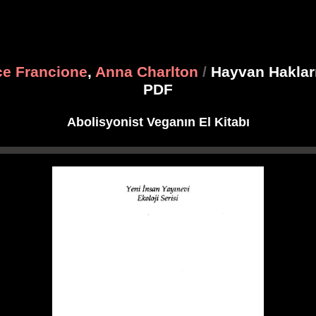
e Francione
,
Anna Charlton
/
Hayvan Haklar
PDF
Abolisyonist Veganın El Kitabı