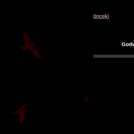
önceki
Godw