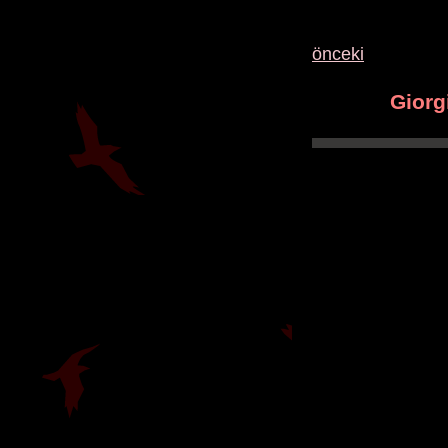
önceki
Gior