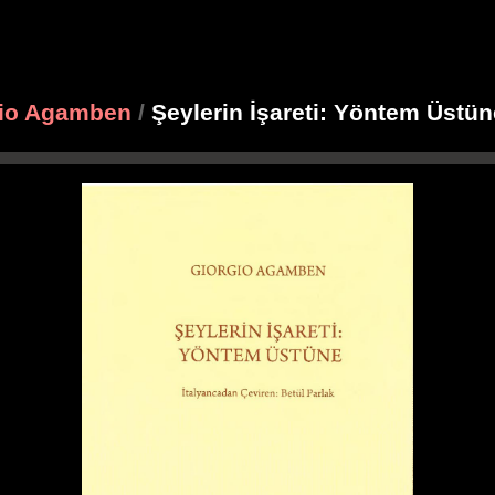
gio Agamben
/
Şeylerin İşareti: Yöntem Üstü