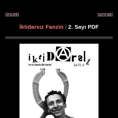
önceki
sonraki
İktidarsız Fanzin
/
2. Sayı PDF