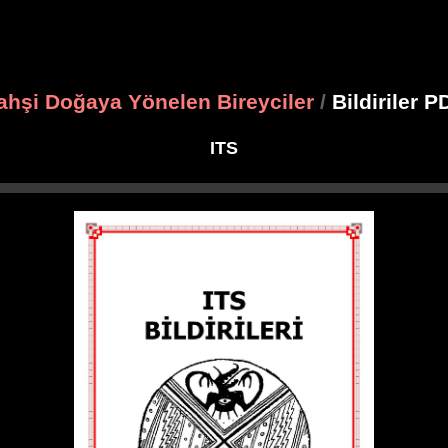
ahşi Doğaya Yönelen Bireyciler
/
Bildiriler P
ITS