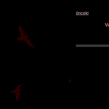
önceki
V