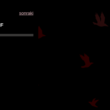
sonraki
DF