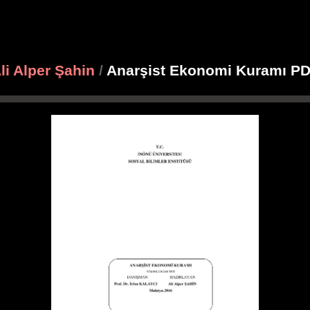
li Alper Şahin
/
Anarşist Ekonomi Kuramı P