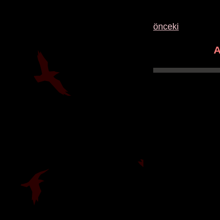
önceki
A