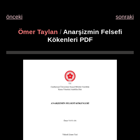
önceki
sonraki
Ömer Taylan
/
Anarşizmin Felsefi
Kökenleri PDF