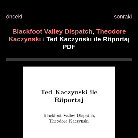
önceki
sonraki
Blackfoot Valley Dispatch
,
Theodore
Kaczynski
/
Ted Kaczynski ile Röportaj
PDF