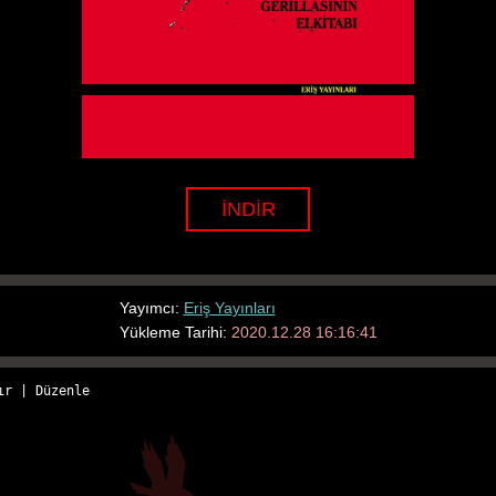
İNDİR
Yayımcı:
Eriş Yayınları
Yükleme Tarihi:
2020.12.28 16:16:41
ır
 | 
Düzenle