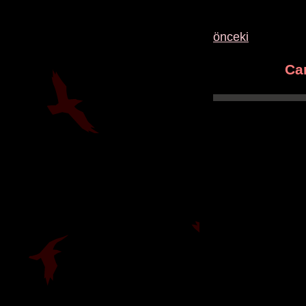
önceki
Ca