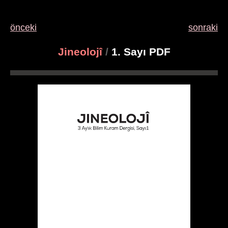
önceki
sonraki
Jineolojî
/
1. Sayı PDF