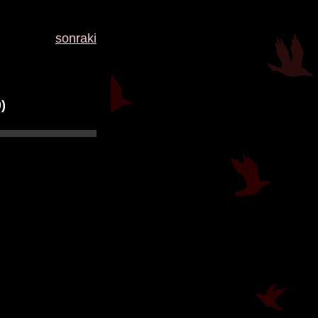
sonraki
)