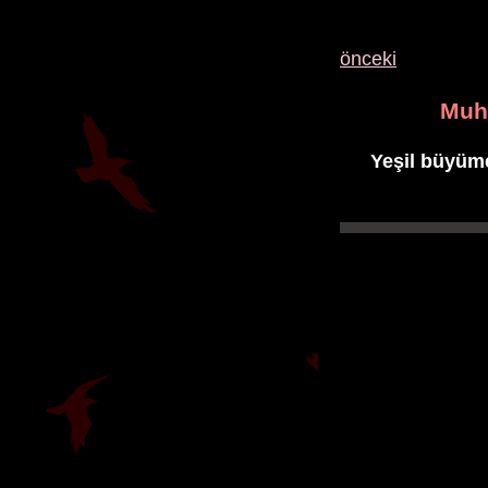
önceki
Muht
Yeşil büyümen