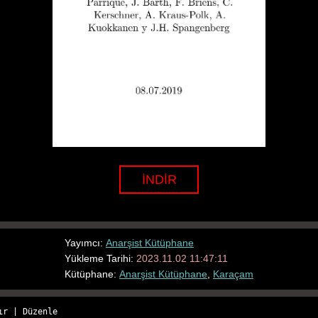
İNDİR
Yayımcı:
Anarşist Kütüphane
Yükleme Tarihi:
2023.11.02 11:47:11
Kütüphane:
Anarşist Kütüphane
,
Karaçam
ır
 | 
Düzenle