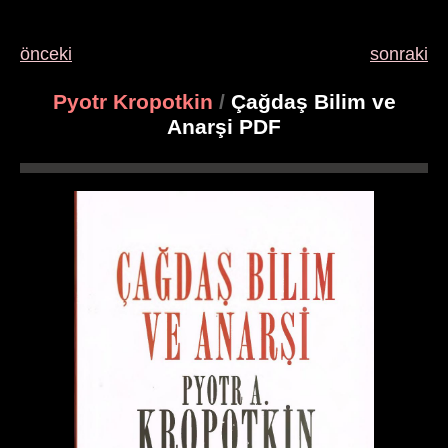
önceki
sonraki
Pyotr Kropotkin
/
Çağdaş Bilim ve
Anarşi PDF