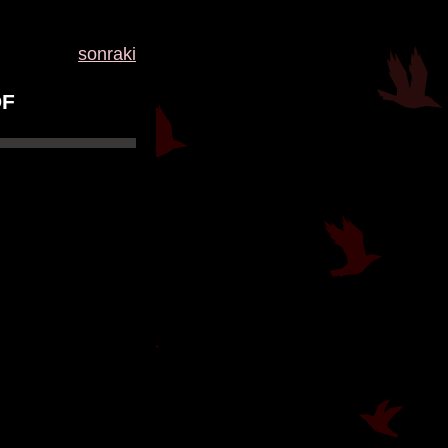
sonraki
DF