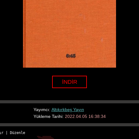
İNDİR
Yayımcı:
Altıkırkbeş Yayın
Yükleme Tarihi:
2022.04.05 16:38:34
ır
 | 
Düzenle